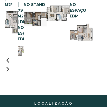
M2*
│
NO STAND
NO
79
ESPAÇO
M2
EBM
│DECORADO
NO
ESPAÇO
EBM
LOCALIZAÇÃO