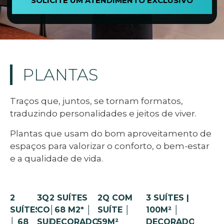
SOLICITE UM ATENDIMENTO EXCLUSIVO
PLANTAS
Traços que, juntos, se tornam formatos,
traduzindo personalidades e jeitos de viver.
Plantas que usam do bom aproveitamento de
espaços para valorizar o conforto, o bem-estar
e a qualidade de vida.
2
3Q
2 SUÍTES
2Q COM
3 SUÍTES |
SUÍTES
COM
│68 M2* │
SUÍTE │
100M² │
│ 68
SUÍTE
DECORADO
59M²
DECORADO