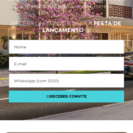
alto padrão do jeito que você merece.
RECEBA UM CONVITE PARA A
FESTA DE
LANÇAMENTO
🤩
RECEBER CONVITE