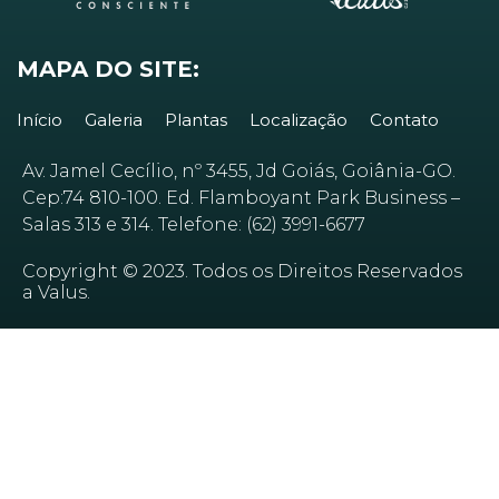
MAPA DO SITE:
Início
Galeria
Plantas
Localização
Contato
Av. Jamel Cecílio, nº 3455, Jd Goiás, Goiânia-GO.
Cep:74 810-100. Ed. Flamboyant Park Business –
Salas 313 e 314. Telefone: (62) 3991-6677
Copyright © 2023. Todos os Direitos Reservados
a Valus.