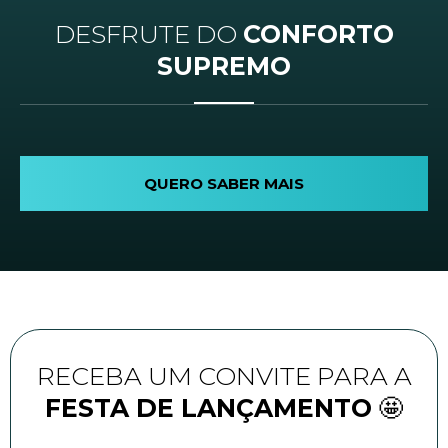
DESFRUTE DO
CONFORTO
SUPREMO
SALÃO DE FESTAS
BRINQUEDOTECA
ESPAÇO BELEZA
MINI-MERCADO
BICICLETÁRIO
PLAYGROUND
COWORKING
LAVANDERIA
BATE BOLA
GOURMET
PET PLAY
LOCKERS
FITNESS
PISCINA
JOGOS
LOBBY
QUERO SABER MAIS
RECEBA UM CONVITE PARA A
FESTA DE LANÇAMENTO
🤩