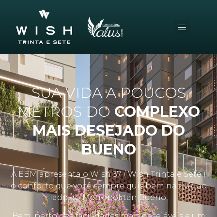
SUA VIDA A POUCOS
METROS DO
COMPLEXO
MAIS DESEJADO DO
BUENO
A EBM apresenta o Wish 37 ( Wish Trinta e Sete )
o conforto que você sempre quis bem na t-37, ao
lado do Metropolitan Bueno.
Bem, perto das facilidades mais desejáveis e um